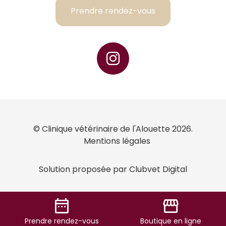
Prendre rendez-vous
© Clinique vétérinaire de l'Alouette 2026.
Mentions légales
Solution proposée par Clubvet Digital
date_range
storefront
Prendre
rendez-vous
Boutique
en ligne