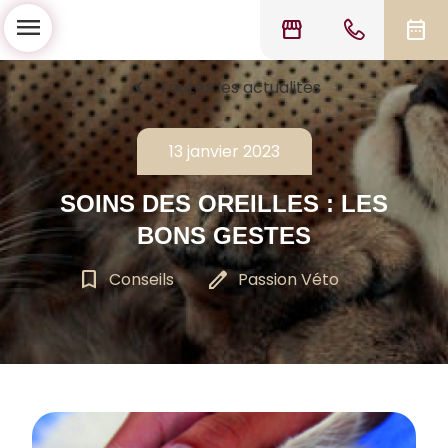
menu
storefront
date_range
chevron_left
Toutes les actualités
13 janvier 2023
SOINS DES OREILLES : LES
BONS GESTES
bookmark_border
edit
Conseils
Passion Véto