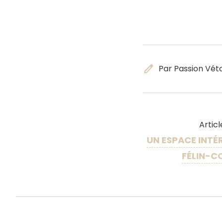
edit
Par Passion Vét
Artic
UN ESPACE INTÉ
FÉLIN-C