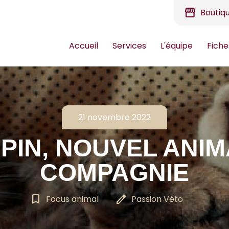
storefront
Boutiq
Accueil
Services
L'équipe
Fiche
21 novembre 2022
APIN, NOUVEL ANIM
COMPAGNIE
bookmark_border
edit
Focus animal
Passion Véto