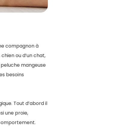
omme compagnon à
n chien ou d’un chat,
la peluche mangeuse
es besoins
ique. Tout d’abord il
si une proie,
on comportement.