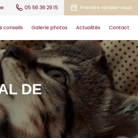
date_range
ue
05 56 36 29 15
Prendre rendez-vous
s conseils
Galerie photos
Actualités
Contact
AL DE