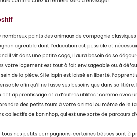
e mâle comme chez la femelle sera à envisager.
sitif
de nombreux points des animaux de compagnie classiques m
non agréable dont l’éducation est possible et nécessair
d il vit dans une petite cage, il aura besoin de se dégourd
ans votre logement est tout à fait envisageable ou, à défa
sein de la pièce. Si le lapin est laissé en liberté, l’appren
ensable afin qu’il ne fasse ses besoins que dans sa litièr
e à cet apprentissage et a d’autres utilités : comme avec un
endre des petits tours à votre animal ou même de le fair
rs collectifs de kaninhop, qui est une sorte de parcours d
 tous nos petits compagnons, certaines bêtises sont à pr