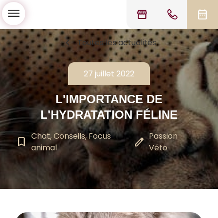
menu
storefront
date_range
chevron_left
Toutes les actualités
27 juillet 2022
L'IMPORTANCE DE
L'HYDRATATION FÉLINE
Chat, Conseils, Focus
Passion
bookmark_border
edit
animal
Véto