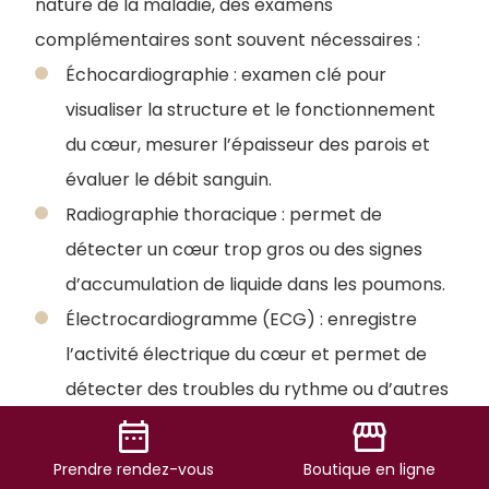
nature de la maladie, des examens
complémentaires sont souvent nécessaires :
Échocardiographie : examen clé pour
visualiser la structure et le fonctionnement
du cœur, mesurer l’épaisseur des parois et
évaluer le débit sanguin.
Radiographie thoracique : permet de
détecter un cœur trop gros ou des signes
d’accumulation de liquide dans les poumons.
Électrocardiogramme (ECG) : enregistre
l’activité électrique du cœur et permet de
détecter des troubles du rythme ou d’autres
anomalies.
date_range
storefront
Analyses sanguines : parfois réalisées pour
Prendre
rendez-vous
Boutique
en ligne