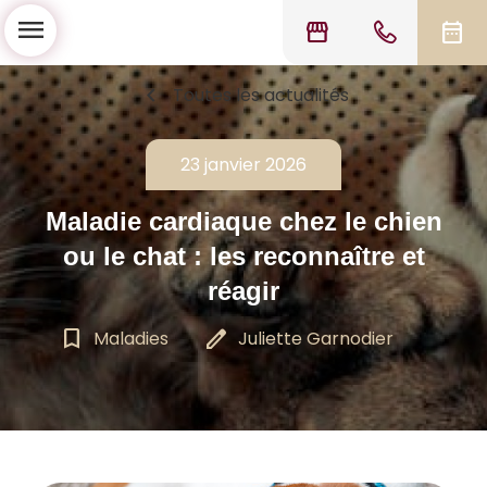
menu
storefront
date_range
chevron_left
Toutes les actualités
23 janvier 2026
Maladie cardiaque chez le chien
ou le chat : les reconnaître et
réagir
bookmark_border
edit
Maladies
Juliette Garnodier