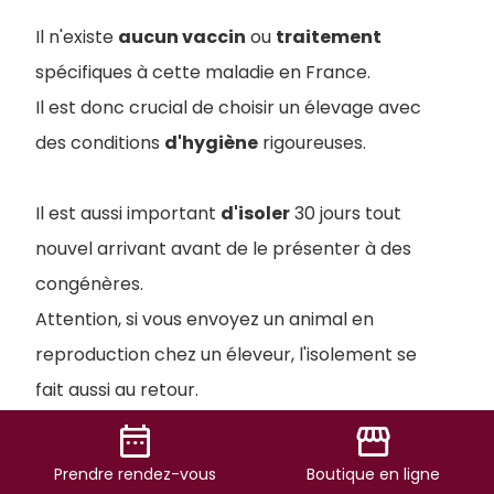
Il n'existe
aucun vaccin
ou
traitement
spécifiques à cette maladie en France.
Il est donc crucial de choisir un élevage avec
des conditions
d'hygiène
rigoureuses.
Il est aussi important
d'isoler
30 jours tout
nouvel arrivant avant de le présenter à des
congénères.
Attention, si vous envoyez un animal en
reproduction chez un éleveur, l'isolement se
fait aussi au retour.
Il est aussi possible de demander un
test
date_range
storefront
sérologique
avant.
Prendre
rendez-vous
Boutique
en ligne