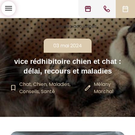
menu
storefront
date_range
chevron_left
Toutes les actualités
03 mai 2024
vice rédhibitoire chien et chat :
délai, recours et maladies
Chat, Chien, Maladies,
Mélany
bookmark_border
edit
Conseils, Santé
Marchal