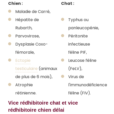
Chien :
Chat :
Maladie de Carré,
Hépatite de
Typhus ou
Rubarth,
panleucopénie,
Parvovirose,
Péritonite
Dysplasie Coxo-
infectieuse
fémorale,
féline PIF,
Ectopie
Leucose féline
testiculaire
(animaux
(FeLV),
de plus de 6 mois),
Virus de
Atrophie
l'immunodéficience
rétinienne.
féline (FIV).
Vice rédhibitoire chat et vice
rédhibitoire chien délai