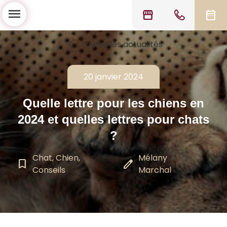
menu
storefront
date_range
chevron_left
Toutes les actualités
20 janvier 2024
Quelle lettre pour les chiens en
2024 et quelles lettres pour chats
?
Chat, Chien,
Mélany
bookmark_border
edit
Conseils
Marchal