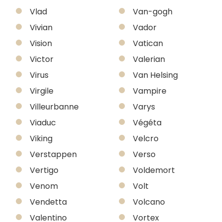
Vlad
Van-gogh
Vivian
Vador
Vision
Vatican
Victor
Valerian
Virus
Van Helsing
Virgile
Vampire
Villeurbanne
Varys
Viaduc
Végéta
Viking
Velcro
Verstappen
Verso
Vertigo
Voldemort
Venom
Volt
Vendetta
Volcano
Valentino
Vortex